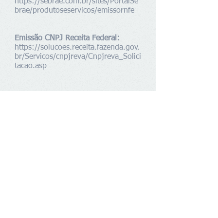
https://sebrae.com.br/sites/PortalSe
brae/produtoseservicos/emissornfe
Emissão CNPJ Receita Federal:
https://solucoes.receita.fazenda.gov.
br/Servicos/cnpjreva/Cnpjreva_Solici
tacao.asp
Siga-nos
Ativo Assessoria Empresarial
Tel:
+55 (48) 3093-6928
Whatsapp
:
+55 (48) 9 9123-7996
E-mail:
contato@ativoassessoria.com
Endereço​​​​​​:
Rua Prefeito Reinoldo Alves, 812
- Passa Vinte, Palhoça/SC
.
CEP
88132-001
Fale conosco